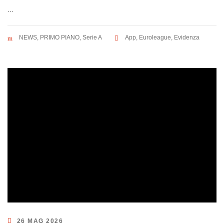
...
NEWS
,
PRIMO PIANO
,
Serie A
App
,
Euroleague
,
Evidenza
26 MAG 2026