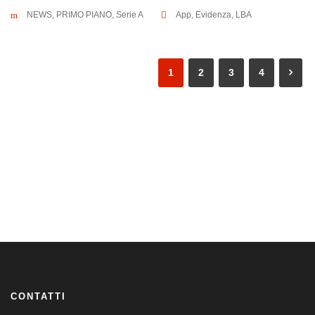
NEWS
,
PRIMO PIANO
,
Serie A
App
,
Evidenza
,
LBA
1
2
3
4
CONTATTI