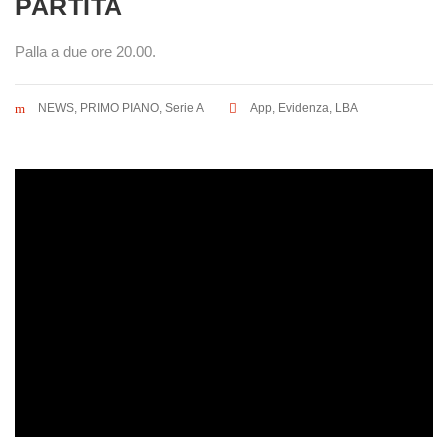
PARTITA
Palla a due ore 20.00.
NEWS
,
PRIMO PIANO
,
Serie A
App
,
Evidenza
,
LBA