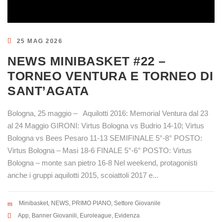
25 MAG 2026
NEWS MINIBASKET #22 –
TORNEO VENTURA E TORNEO DI
SANT’AGATA
Bologna, 25 maggio – Aquilotti 2016: Memorial Ventura dal 23
al 24 Maggio GIRONI: Virtus Bologna vs Budrio 14-10; Virtus
Bologna vs Bees Pesaro 11-13 SEMIFINALE 5°-8° POSTO:
Virtus Bologna – Masi 18-6 FINALE 5°-6° POSTO: Virtus
Bologna – monte san pietro 16-8 Nel weekend, protagonisti
anche i gruppi aquilotti 2015, scoiattoli 2017 e...
Minibasket
,
NEWS
,
PRIMO PIANO
,
Settore Giovanile
App
,
Banner Giovanili
,
Euroleague
,
Evidenza