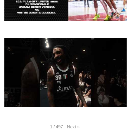
LBA PLAYOFF 2026 | G3 Highlights Umana Reyer Venezia-Virtus Olidata
Bologna
ᴛʀᴜsᴛ ᴛʜᴇ ɴᴇxᴛ sʜᴏᴛ 🎯 #virtusbologna #basketball #lba
Next
»
1
/
497