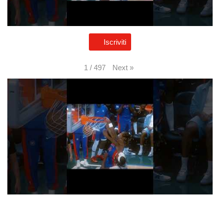
Iscriviti
Next
»
1
/
497
Admin sta già allenando l’accento svedese 🇸🇪 #virtusbologna
#bobiklintman