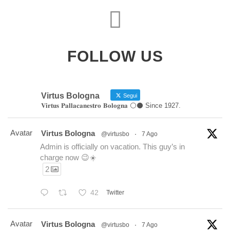
FOLLOW US
Virtus Bologna
Segui
𝐕𝐢𝐫𝐭𝐮𝐬 𝐏𝐚𝐥𝐥𝐚𝐜𝐚𝐧𝐞𝐬𝐭𝐫𝐨 𝐁𝐨𝐥𝐨𝐠𝐧𝐚 ⚪️⚫️ Since 1927.
Avatar
Virtus Bologna
@virtusbo
·
7 Ago
Admin is officially on vacation. This guy’s in
charge now 😉☀️
2
42
Twitter
Avatar
Virtus Bologna
@virtusbo
·
7 Ago