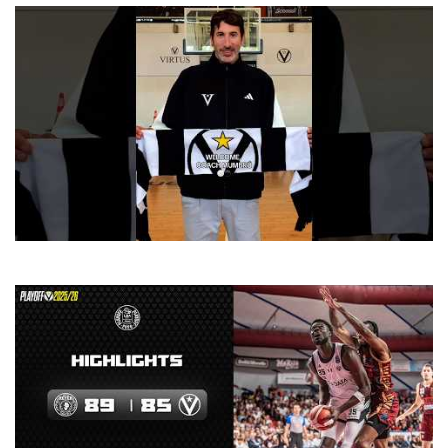
He’s 𝐡𝐞𝐫𝐞📍 🙌 #virtusbologna #basketball #euroleague #lba