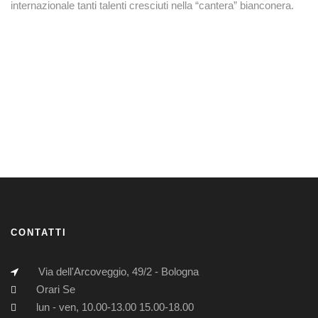
internazionale tanti talenti cresciuti nella “cantera” bianconera.
CONTATTI
Via dell'Arcoveggio, 49/2 - Bologna
Orari Se
lun - ven, 10.00-13.00 15.00-18.00