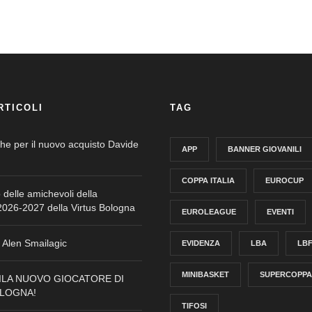
RTICOLI
TAG
che per il nuovo acquisto Davide
APP
BANNER GIOVANILI
COPPA ITALIA
EUROCUP
o delle amichevoli della
026-2027 della Virtus Bologna
EUROLEAGUE
EVENTI
Alen Smailagic
EVIDENZA
LBA
LB
MINIBASKET
SUPERCOPPA
ILA NUOVO GIOCATORE DI
OLOGNA!
TIFOSI