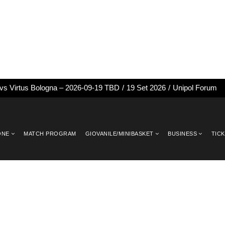
 vs Virtus Bologna – 2026-09-19 TBD
/
19 Set 2026
/
Unipol Forum
ONE
MATCH PROGRAM
GIOVANILE/MINIBASKET
BUSINESS
TIC