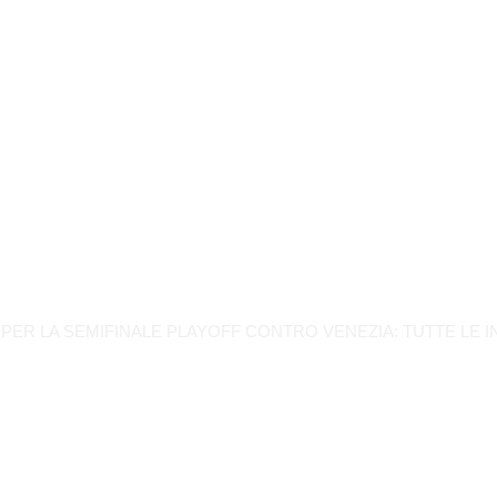
BIGLIETTERIA PE
E PLAYOFF CONTR
NFO
EVIDENZA
,
LBA
 PER LA SEMIFINALE PLAYOFF CONTRO VENEZIA: TUTTE LE I