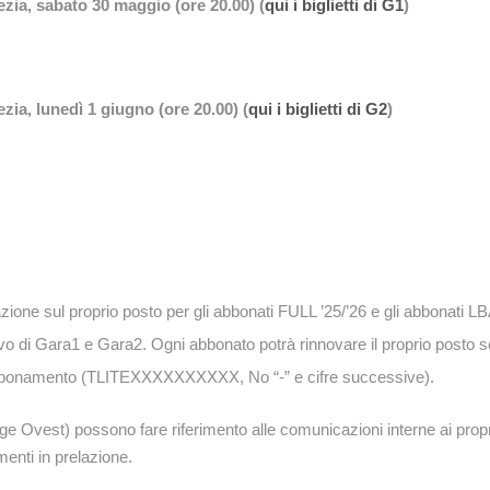
ia, sabato 30 maggio (ore 20.00) (
qui i biglietti di G1
)
ia, lunedì 1 giugno (ore 20.00) (
qui i biglietti di G2
)
azione sul proprio posto per gli abbonati FULL ’25/’26 e gli abbonati LB
o di Gara1 e Gara2. Ogni abbonato potrà rinnovare il proprio posto 
o abbonamento (TLITEXXXXXXXXXX, No “-” e cifre successive).
ge Ovest) possono fare riferimento alle comunicazioni interne ai propr
enti in prelazione.