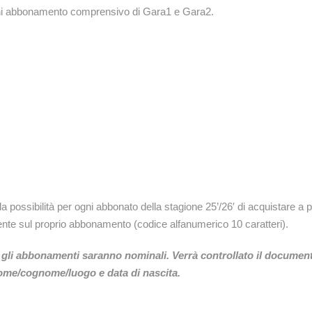
mini abbonamento comprensivo di Gara1 e Gara2.
 la possibilità per ogni abbonato della stagione 25’/26′ di acquistare a 
esente sul proprio abbonamento (codice alfanumerico 10 caratteri).
 e gli abbonamenti saranno nominali. Verrà controllato il document
 nome/cognome/luogo e data di nascita.