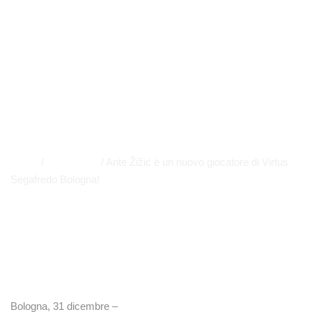
Segafredo
Bologna!
EUROLEAGUE
,
NEWS
,
SERIE A
,
PRIMO PIANO
APP
,
EUROLEAGUE
,
EVIDENZA
Home
/
Euroleague
/
Ante Žižić è un nuovo giocatore di Virtus
Segafredo Bologna!
Bologna, 31 dicembre –