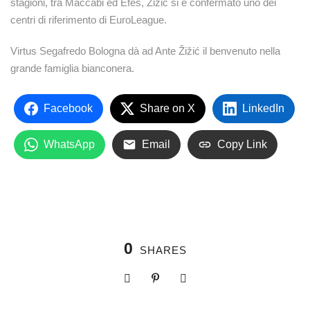
stagioni, tra Maccabi ed Efes, Zizic si è confermato uno dei
centri di riferimento di EuroLeague.
Virtus Segafredo Bologna dà ad Ante Žižić il benvenuto nella
grande famiglia bianconera.
Facebook
Share on X
LinkedIn
WhatsApp
Email
Copy Link
0
SHARES