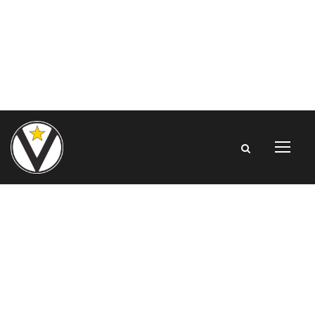
Turkish Airlines
EuroLeague,