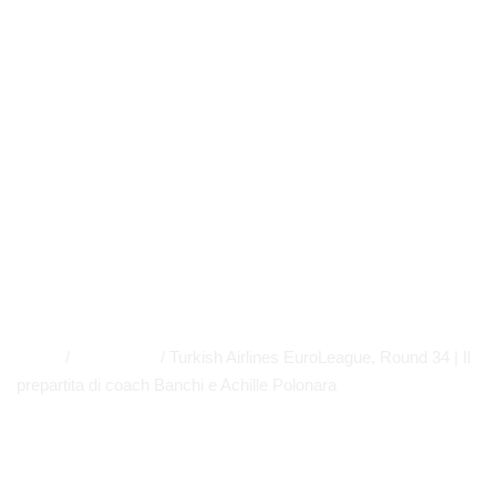
Round 34 | Il
prepartita di
coach Banchi e
Achille Polonara
EUROLEAGUE
,
NEWS
,
SERIE A
,
PRIMO PIANO
APP
,
EUROLEAGUE
,
EVIDENZA
Home
/
Euroleague
/
Turkish Airlines EuroLeague, Round 34 | Il
prepartita di coach Banchi e Achille Polonara