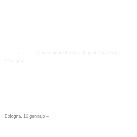
Alfasigma
NEWS
,
EVENTI
,
TIFOSI
,
PRIMO PIANO
APP
,
EVENTI
,
EVIDENZA
,
TIFOSI
Home
/
NEWS
/
Lunedì riapre il Virtus Shop di Casa Virtus
Alfasigma
Bologna, 16 gennaio –