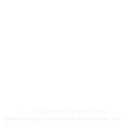
Bologna vs
Bertram Yachts
Derthona
Tortona: 108 –
78
NEWS
,
PRIMO PIANO
APP
,
EVIDENZA
Home
/
NEWS
/
LBA, PLAYOFF – SF GARA 2 | Virtus
Segafredo Bologna vs Bertram Yachts Derthona Tortona: 108 –
78