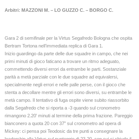
Arbitri:
MAZZONI M.
–
LO GUZZO C.
–
BORGO C.
Gara 2 di semifinale per la Virtus Segafredo Bologna che ospita
Bertram Tortona nell’immediata replica di Gara 1.
Inizio guardingo da parte delle due squadre in campo, che nei
primi minuti di gioco faticano a trovare un ritmo adeguato,
commettendo diversi errori da entrambe le parti. Sostanziale
parità a metà parziale con le due squadre ad equivalersi,
specialmente negli errori e nelle palle perse, con il gioco che
stenta a decollare mentre gli errori sono diversi, su entrambe le
metà campo. Il tentativo di fuga ospite viene subito riassorbito
dalla Segafredo che si riporta a -3 quando sul cronometro
rimangono 2.20′ minuti al termine della prima frazione. Pareggio
bianconero a quota 20 con 37” sul cronometro ad opera di
Mickey: ci pensa poi Teodosic da tre punti a consegnare la
leadership alla Virtus sul punteggio di 23-20, con cui si chiude il