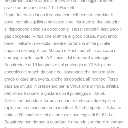
Segafredo chiude avanti all’intervallo sul punteggio di 55-40
grazie ad un parziale di 4-0 di Hackett.
Dopo l’intervallo lungo il canovaccio dell’incontro cambia di
poco, con più equilibrio nel gioco e nel risultato: le due squadre
si rispondono colpo su colpo con gli stessi canestri, lasciando il
gap congelato. Virtus che si affida al gioco corale, muovendo
bene il pallone in velocità, mentre Tortona si affida più alle
capacità dei singoli con Macura e Hunt costretti a caricarsi i
compagni sulle spalle. A 2′ minuti dal termine il vantaggio
Segafredo è di 18 lunghezze sul punteggio di 72-54: pieno
controllo del match da parte dei bianconeri che sono stati in
grado di dare una svolta, anche psicologica all’incontro. Terzo
parziale chiuso in crescendo per la Virtus che si trova, all’alba
dell’ultima frazione, a guidare con il punteggio di 80-58.
Nell’ultimo periodo è Tortona a ripartire forte con due triple in
rapida successione per un parziale di 6-2 che riporta il distacco
sotto le 20 lunghezze di distanza sul punteggio di 82-64. La
Segafredo non rimane a guardare e riprende a mettere in campo