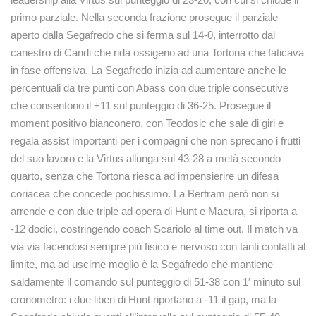
primo parziale. Nella seconda frazione prosegue il parziale
aperto dalla Segafredo che si ferma sul 14-0, interrotto dal
canestro di Candi che ridà ossigeno ad una Tortona che faticava
in fase offensiva. La Segafredo inizia ad aumentare anche le
percentuali da tre punti con Abass con due triple consecutive
che consentono il +11 sul punteggio di 36-25. Prosegue il
moment positivo bianconero, con Teodosic che sale di giri e
regala assist importanti per i compagni che non sprecano i frutti
del suo lavoro e la Virtus allunga sul 43-28 a metà secondo
quarto, senza che Tortona riesca ad impensierire un difesa
coriacea che concede pochissimo. La Bertram però non si
arrende e con due triple ad opera di Hunt e Macura, si riporta a
-12 dodici, costringendo coach Scariolo al time out. Il match va
via via facendosi sempre più fisico e nervoso con tanti contatti al
limite, ma ad uscirne meglio è la Segafredo che mantiene
saldamente il comando sul punteggio di 51-38 con 1′ minuto sul
cronometro: i due liberi di Hunt riportano a -11 il gap, ma la