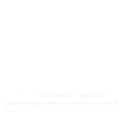
Bologna vs
Bertram Yachts
Derthona
Tortona: 84 – 61
NEWS
,
PRIMO PIANO
APP
,
EVIDENZA
Home
/
NEWS
/
LBA, PLAYOFF SF – GARA 1 | Virtus
Segafredo Bologna vs Bertram Yachts Derthona Tortona: 84 –
61