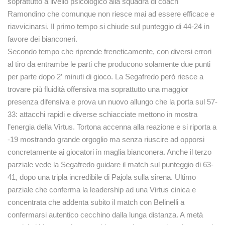
soprattutto a livello psicologico alla squadra di coach
Ramondino che comunque non riesce mai ad essere efficace e
riavvicinarsi. Il primo tempo si chiude sul punteggio di 44-24 in
favore dei bianconeri.
Secondo tempo che riprende freneticamente, con diversi errori
al tiro da entrambe le parti che producono solamente due punti
per parte dopo 2′ minuti di gioco. La Segafredo però riesce a
trovare più fluidità offensiva ma soprattutto una maggior
presenza difensiva e prova un nuovo allungo che la porta sul 57-
33: attacchi rapidi e diverse schiacciate mettono in mostra
l’energia della Virtus. Tortona accenna alla reazione e si riporta a
-19 mostrando grande orgoglio ma senza riuscire ad opporsi
concretamente ai giocatori in maglia bianconera. Anche il terzo
parziale vede la Segafredo guidare il match sul punteggio di 63-
41, dopo una tripla incredibile di Pajola sulla sirena. Ultimo
parziale che conferma la leadership ad una Virtus cinica e
concentrata che addenta subito il match con Belinelli a
confermarsi autentico cecchino dalla lunga distanza. A metà