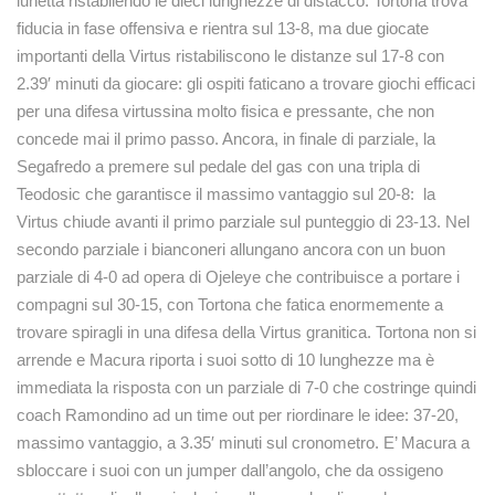
lunetta ristabilendo le dieci lunghezze di distacco. Tortona trova
fiducia in fase offensiva e rientra sul 13-8, ma due giocate
importanti della Virtus ristabiliscono le distanze sul 17-8 con
2.39′ minuti da giocare: gli ospiti faticano a trovare giochi efficaci
per una difesa virtussina molto fisica e pressante, che non
concede mai il primo passo. Ancora, in finale di parziale, la
Segafredo a premere sul pedale del gas con una tripla di
Teodosic che garantisce il massimo vantaggio sul 20-8: la
Virtus chiude avanti il primo parziale sul punteggio di 23-13. Nel
secondo parziale i bianconeri allungano ancora con un buon
parziale di 4-0 ad opera di Ojeleye che contribuisce a portare i
compagni sul 30-15, con Tortona che fatica enormemente a
trovare spiragli in una difesa della Virtus granitica. Tortona non si
arrende e Macura riporta i suoi sotto di 10 lunghezze ma è
immediata la risposta con un parziale di 7-0 che costringe quindi
coach Ramondino ad un time out per riordinare le idee: 37-20,
massimo vantaggio, a 3.35′ minuti sul cronometro. E’ Macura a
sbloccare i suoi con un jumper dall’angolo, che da ossigeno