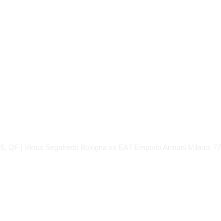
 Final8 2025, QF |
Bologna vs EA7 Em
 91
NO
APP
,
EUROLEAGUE
,
EVIDENZA
25, QF | Virtus Segafredo Bologna vs EA7 Emporio Armani Milano: 77