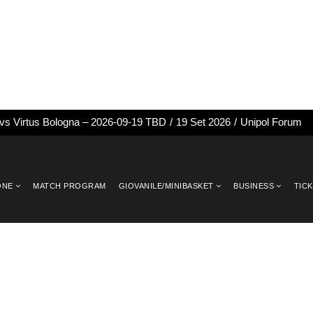
 vs Virtus Bologna – 2026-09-19 TBD
/
19 Set 2026
/
Unipol Forum
ONE
MATCH PROGRAM
GIOVANILE/MINIBASKET
BUSINESS
TIC