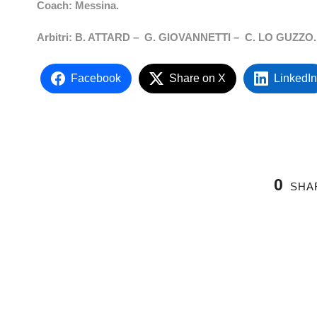
Coach: Messina.
Arbitri:
B. ATTARD –
G. GIOVANNETTI –
C. LO GUZZO.
Facebook
Share on X
LinkedIn
0
SHA