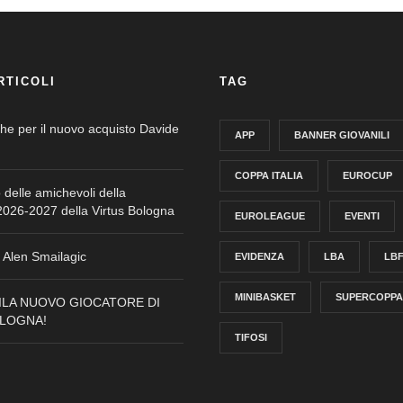
RTICOLI
TAG
che per il nuovo acquisto Davide
APP
BANNER GIOVANILI
COPPA ITALIA
EUROCUP
o delle amichevoli della
026-2027 della Virtus Bologna
EUROLEAGUE
EVENTI
Alen Smailagic
EVIDENZA
LBA
LB
MINIBASKET
SUPERCOPPA
ILA NUOVO GIOCATORE DI
OLOGNA!
TIFOSI