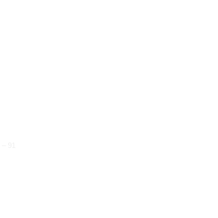
 Virtus
porio Armani
 – 91