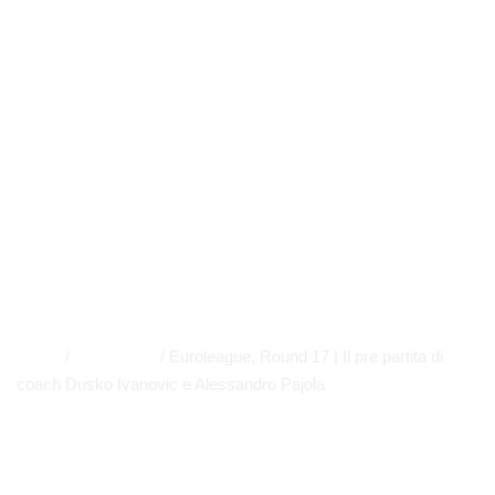
partita di coach
Dusko Ivanovic
e Alessandro
Pajola
EUROLEAGUE
,
NEWS
,
PRIMO PIANO
APP
,
EUROLEAGUE
,
EVIDENZA
Home
/
Euroleague
/
Euroleague, Round 17 | Il pre partita di
coach Dusko Ivanovic e Alessandro Pajola