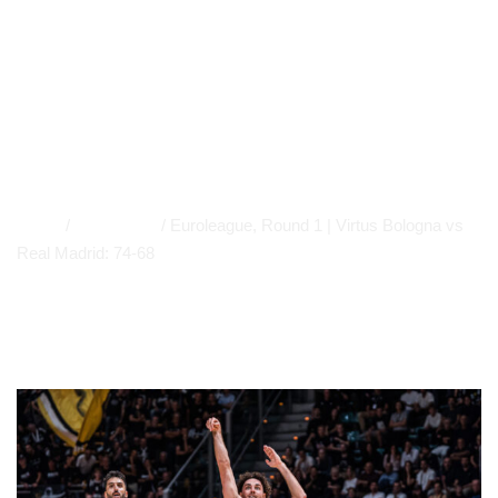
Bologna vs Real
Madrid: 74-68
EUROLEAGUE
,
NEWS
,
PRIMO PIANO
APP
,
EUROLEAGUE
,
EVIDENZA
Home
/
Euroleague
/
Euroleague, Round 1 | Virtus Bologna vs
Real Madrid: 74-68