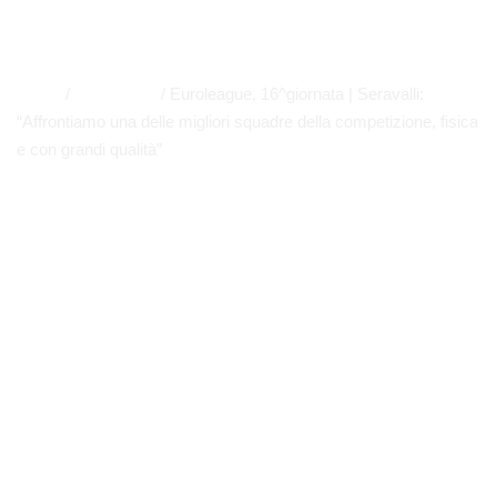
EUROLEAGUE
,
NEWS
,
SERIE A
,
PRIMO PIANO
APP
,
EUROLEAGUE
,
EVIDENZA
Home
/
Euroleague
/
Euroleague, 16^giornata | Seravalli:
“Affrontiamo una delle migliori squadre della competizione, fisica
e con grandi qualità”