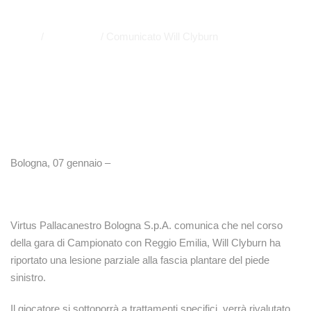
APP
,
EUROLEAGUE
,
EVIDENZA
Home
/
Euroleague
/
Comunicato Will Clyburn
Bologna, 07 gennaio –
Virtus Pallacanestro Bologna S.p.A. comunica che nel corso
della gara di Campionato con Reggio Emilia, Will Clyburn ha
riportato una lesione parziale alla fascia plantare del piede
sinistro.
Il giocatore si sottoporrà a trattamenti specifici, verrà rivalutato