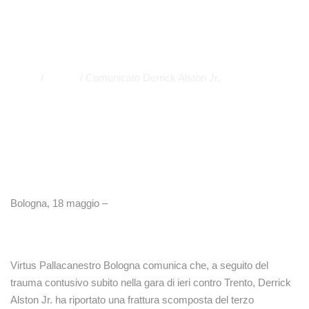
NEWS
,
SERIE A
,
PRIMO PIANO
APP
,
EUROLEAGUE
,
EVIDENZA
Home
/
NEWS
/
Comunicato Derrick Alston Jr.
Bologna, 18 maggio –
Virtus Pallacanestro Bologna comunica che, a seguito del
trauma contusivo subito nella gara di ieri contro Trento, Derrick
Alston Jr. ha riportato una frattura scomposta del terzo