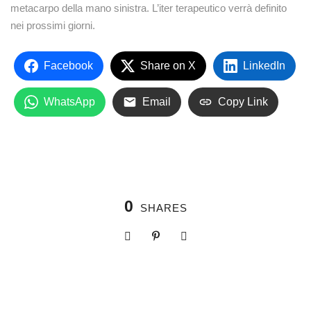
metacarpo della mano sinistra. L’iter terapeutico verrà definito
nei prossimi giorni.
Facebook
Share on X
LinkedIn
WhatsApp
Email
Copy Link
0
SHARES