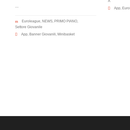
A
...
App
,
Euro
Euroleague
,
NEWS
,
PRIMO PIANO
,
Settore Giovanile
App
,
Banner Giovanili
,
Minibasket