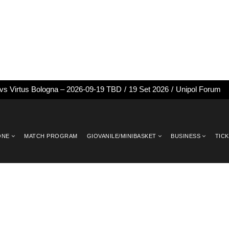
 vs Virtus Bologna – 2026-09-19 TBD
/
19 Set 2026
/
Unipol Forum
ONE
MATCH PROGRAM
GIOVANILE/MINIBASKET
BUSINESS
TIC