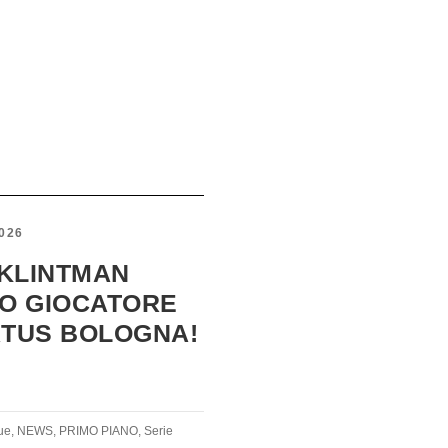
026
 KLINTMAN
O GIOCATORE
IRTUS BOLOGNA!
ue
,
NEWS
,
PRIMO PIANO
,
Serie